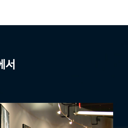
여 품질관리자 자격 인정 및 수료증 발급 □ 교육시간표□ 주요 내용❍
18:00까지❍ 신청방법 : 조합 홈페이지(www.kecic.or.kr) 
접수」 > 「접수하기」에서 온라인 신청 ※ 조합원사 권한 승인은 가입정보 확인 후 순차적으로 처리됩니다. ※ 세부 신청방
법은 첨부파일 참조❍ 입금계좌 : 농협 018-01-192622 [한
508-2337 접수시스템 문의 : 이서영 대리 ☏070-7882-455
에서