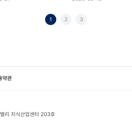
1
2
3
용약관
K밸리 지식산업센터 203호