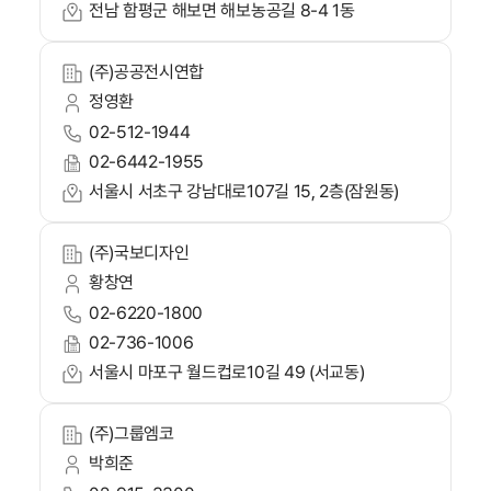
전남 함평군 해보면 해보농공길 8-4 1동
(주)공공전시연합
정영환
02-512-1944
02-6442-1955
서울시 서초구 강남대로107길 15, 2층(잠원동)
(주)국보디자인
황창연
02-6220-1800
02-736-1006
서울시 마포구 월드컵로10길 49 (서교동)
(주)그룹엠코
박희준