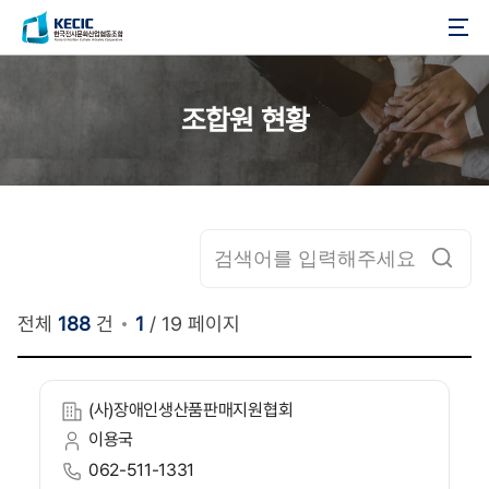
한국전시문화산업협동조합
조합원 현황
전체
188
건
1
/
19
페이지
(사)장애인생산품판매지원협회
이용국
062-511-1331