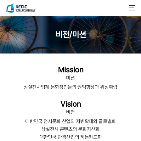
한국전시문화산업협동조합
비전/미션
Mission
미션
상설전시업계 문화장인들의 권익향상과 위상확립
Vision
비전
대한민국 전시문화 산업의 저변확대와 글로벌화
상설전시 콘텐츠의 문화자산화
대한민국 관광산업의 히든카드화