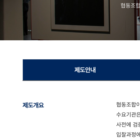
협동조합
제도안내
협동조합이
제도개요
수요기관은
사전에 검
입찰과정에