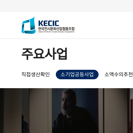
한국전시문화산업협동조합
주요사업
직접생산확인
소기업공동사업
소액수의추천